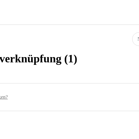
sverknüpfung (1)
ken?