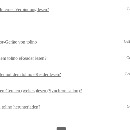
G
Internet-Verbindung lesen?
Geä
lor-Geräte von tolino
G
em tolino eReader lesen?
Ge
er auf dem tolino eReader lesen?
n Geräten (weiter-)lesen (Synchronisation)?
G
tolino herunterladen?